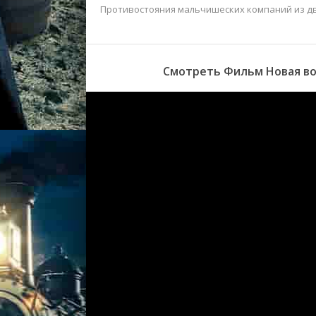
Противостояния мальчишеских компаний из д
Смотреть Фильм Новая вой