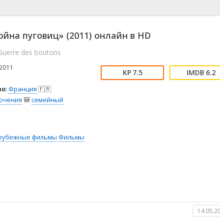
📖 История
🤪 Комедия
🎥 Короткометражка
🔪 Криминал
рама
🎼 Музыка
🧚‍♀️ Мультфильм
ойна пуговиц» (2011) онлайн в HD
л
👨‍💼 Новости
🎒 Приключения
Guerre des boutons
ьное тв
👨‍👩‍👧‍👦 Семейный
⚽ Спорт
у
🤯 Триллер
😱 Ужасы
2011
7.5
6.2
астика
🤠 Фильм-нуар
🧝‍♂️ Фэнтези
о:
Франция
🇫🇷
ония
ючения
🎒
семейный
рубежные фильмы
Фильмы
14.05.2