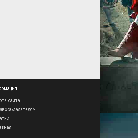
ормация
рта сайта
авообладателям
атьи
авная