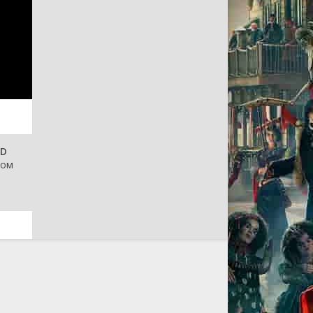
HD
ном