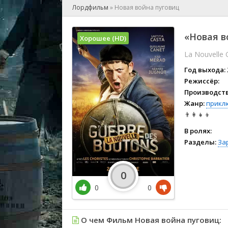
🎲 Игра
Лордфильм
»
Новая война пуговиц
🎙 Концерт
👫 Мелод
«Новая в
Хорошее (HD)
🕺 Мюзик
La Nouvelle 
👨‍💻 Реал
🎤 Ток-шо
Год выхода:
🧙‍♀️ Фант
Режиссёр:
Производств
🏅 Церем
Жанр:
прикл
👨‍👩‍👧‍👦
В ролях:
Разделы:
За
0
0
0
О чем Фильм Новая война пуговиц: