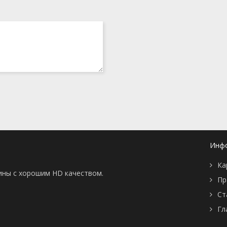
Инф
Ка
тины с хорошим HD качеством.
Пр
Ст
Гл