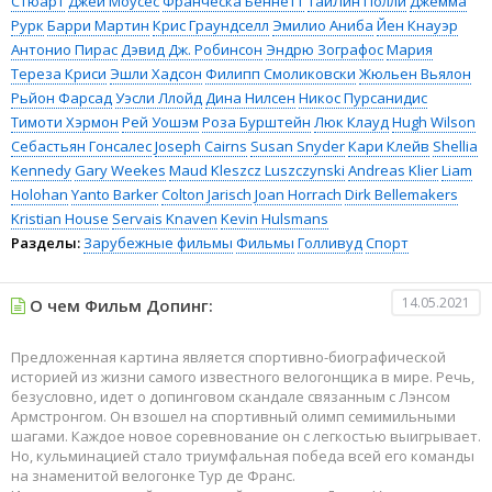
Стюарт
Джей Моусес
Франческа Беннетт
ТайЛин Полли
Джемма
Рурк
Барри Мартин
Крис Граундселл
Эмилио Аниба
Йен Кнауэр
Антонио Пирас
Дэвид Дж. Робинсон
Эндрю Зографос
Мария
Тереза Криси
Эшли Хадсон
Филипп Смоликовски
Жюльен Вьялон
Рьйон Фарсад
Уэсли Ллойд
Дина Нилсен
Никос Пурсанидис
Тимоти Хэрмон
Рей Уошэм
Роза Бурштейн
Люк Клауд
Hugh Wilson
Себастьян Гонсалес
Joseph Cairns
Susan Snyder
Кари Клейв
Shellia
Kennedy
Gary Weekes
Maud Kleszcz Luszczynski
Andreas Klier
Liam
Holohan
Yanto Barker
Colton Jarisch
Joan Horrach
Dirk Bellemakers
Kristian House
Servais Knaven
Kevin Hulsmans
Разделы:
Зарубежные фильмы
Фильмы
Голливуд
Спорт
14.05.2021
О чем Фильм Допинг:
Предложенная картина является спортивно-биографической
историей из жизни самого известного велогонщика в мире. Речь,
безусловно, идет о допинговом скандале связанным с Лэнсом
Армстронгом. Он взошел на спортивный олимп семимильными
шагами. Каждое новое соревнование он с легкостью выигрывает.
Но, кульминацией стало триумфальная победа всей его команды
на знаменитой велогонке Тур де Франс.