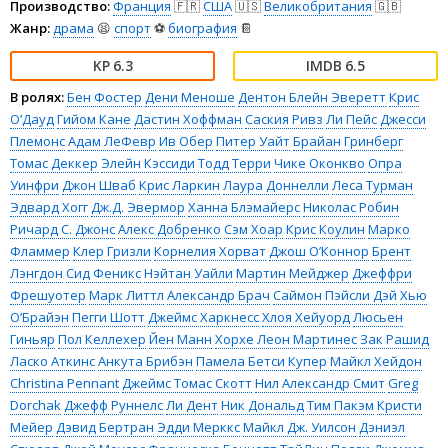
Производство:
Франция
🇫🇷
США
🇺🇸
Великобритания
🇬🇧
Жанр:
драма
😫
спорт
⚽
биография
📔
6.3
6.5
В ролях:
Бен Фостер
Дени Меноше
Дентон Блейн Эверетт
Крис
О’Дауд
Гийом Кане
Дастин Хоффман
Саския Ривз
Ли Пейс
Джесси
Племонс
Адам ЛеФевр
Ив Обер
Питер Уайт
Брайан Гринберг
Томас Деккер
Элейн Кэссиди
Тодд Терри
Чике Оконкво
Опра
Уинфри
Джон Шваб
Крис Ларкин
Лаура Доннелли
Леса Турман
Эдвард Хогг
Дж.Д. Эвермор
Ханна Блэмайерс
Николас Робин
Ричард С. Джонс
Алекс Добренко
Сэм Хоар
Крис Коулин
Марко
Фламмер
Клер Гризли
Корнелия Хорват
Джош О’Коннор
Брент
Лэнгдон
Сид Феникс
Нэйтан Уайли
Мартин Мейджер
Джеффри
Фрешуотер
Марк Литтл
Александр Брач
Саймон Пэйсли Дэй
Хью
О’Брайэн
Пегги Шотт
Джеймс Харкнесс
Хлоя Хейуорд
Люсьен
Гиньяр
Пол Келлехер
Йен Манн
Хорхе Леон Мартинес
Зак Рашид
Ласко Аткинс
Анкута Брибэн
Памела Бетси Купер
Майкл Хейдон
Christina Pennant
Джеймс Томас Скотт
Нил Александр Смит
Greg
Dorchak
Джефф Руннелс
Ли Дент
Ник Дональд
Тим Пакэм
Кристи
Мейер
Дэвид Бертран
Эдди Мерккс
Майкл Дж. Уилсон
Дэниэл