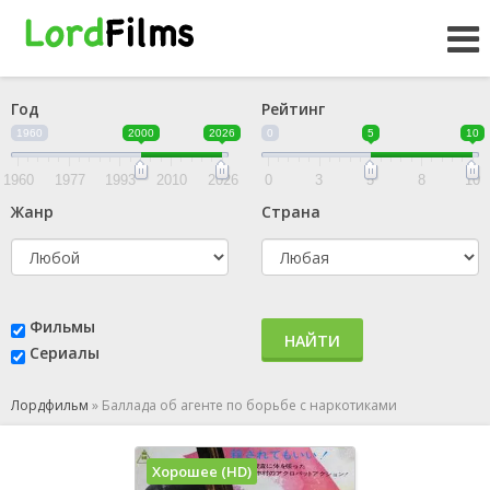
Год
Рейтинг
1960
2000
2026
0
5
10
1960
1977
1993
2010
2026
0
3
5
8
10
Жанр
Страна
Фильмы
НАЙТИ
Сериалы
Лордфильм
»
Баллада об агенте по борьбе с наркотиками
Хорошее (HD)