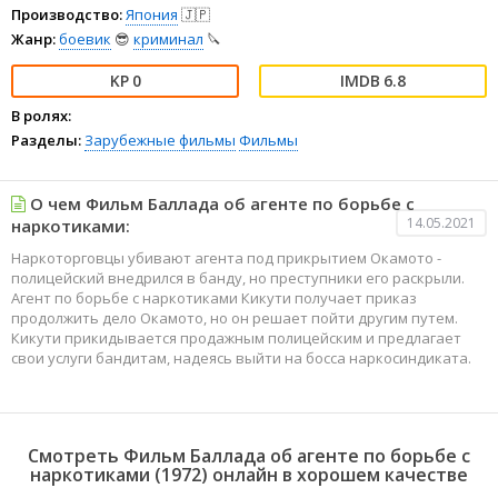
Производство:
Япония
🇯🇵
Жанр:
боевик
😎
криминал
🔪
0
6.8
В ролях:
Разделы:
Зарубежные фильмы
Фильмы
О чем Фильм Баллада об агенте по борьбе с
14.05.2021
наркотиками:
Наркоторговцы убивают агента под прикрытием Окамото -
полицейский внедрился в банду, но преступники его раскрыли.
Агент по борьбе с наркотиками Кикути получает приказ
продолжить дело Окамото, но он решает пойти другим путем.
Кикути прикидывается продажным полицейским и предлагает
свои услуги бандитам, надеясь выйти на босса наркосиндиката.
Смотреть Фильм Баллада об агенте по борьбе с
наркотиками (1972) онлайн в хорошем качестве