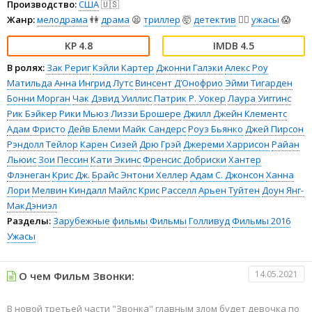
Производство:
США
🇺🇸
Жанр:
мелодрама
👫
драма
😫
триллер
🤯
детектив
🕵️‍♂️
ужасы
😱
4.8
4.5
В ролях:
Зак Рериг
Кэйли Картер
Джонни Галэки
Алекс Роу
Матильда Анна Ингрид Лутс
Винсент Д’Онофрио
Эйми Тигарден
Бонни Морган
Чак Дэвид Уиллис
Патрик Р. Уокер
Лаура Уиггинс
Рик Бэйкер
Рики Мьюз
Лиззи Брошере
Джилл Джейн Клементс
Адам Фристо
Дейв Блеми
Майк Сандерс
Роуз Бьянко
Джей Пирсон
Рэндолл Тейлор
Карен Сизей
Дрю Грэй
Джереми Харрисон
Райан
Льюис
Зои Пессин
Кати Экинс
Френсис Добриски
Хантер
Флэнеган
Крис Дж.
Брайс Энтони Хеллер
Адам С. Джонсон
Ханна
Лори
Мелвин Киндалл Майлс
Крис Расселл
Арьен Туйтен
Доун Янг-
МакДэниэл
Разделы:
Зарубежные фильмы
Фильмы
Голливуд
Фильмы 2016
Ужасы
14.05.2021
О чем Фильм Звонки:
В новой третьей части "Звонка" главным злом будет девочка по