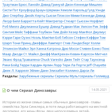
Траутман
Брюс Ланойл
Дэвид Гринуэй
Джон Кеннеди
Мишлен
Систи
Пэт Кроуфорд Браун
Шерман Хемзли
Харольд Гулд
Уэнди
Джо Спербер
Джойс Кертц
Сьюзи Плэксон
Мими Кеннеди
Дэвид
Лесур
Билл Барретта
Кейт Макгрегор-Стюарт
Сьюзэн Норфлит
Роб Миллз
Джулианна Бушер
Дэвид Рудман
Мак Уилсон
Рик Зефф
Синтия Мейс
Тиффани Тоубмэн
Тим Дойл
Хезер МакФол
Джулиус
Кэрри
Гари Оуэнс
Ноэль МакНил
Боб Гибсон
Стефен Кэффри
Том
Шарп
Тони Принц
Джеффри Ламперт
Стив Лэндесберг
Холли
Эткинсон
Майкл Эрл
Ханна Катрона
Дрю Мэсси
Стивен Бэнкс
Понс
Маар
Джоди Ст. Майкл
Джефф МакКрекен
Кевин Карлсон
Митчел
Эванс
Фрэд Травалена
Chuck Varesko
Джек Тейт
Стар Таунсенд
Рики Бойд
Терри Хардин
Арлин Лорр
Тери Ла Порте
Jeff Chayette
Джек Л. Харрелл
Эйлин Данн
Элизабет Коллинз
Дарси Ли
Разделы:
Зарубежные сериалы
Сериалы
Мультсериалы
Голливуд
14.05.2021
О чем Сериал Динозавры:
Истории из жизни семьи самых обычных динозавров - главы
семейства Эрла Синклера, в поте лица работающего на местной
лесопилке, его жены Фрэн, двух непоседливых детей-