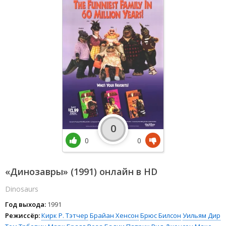
0
0
0
«Динозавры» (1991) онлайн в HD
Dinosaurs
Год выхода:
1991
Режиссёр:
Кирк Р. Тэтчер
Брайан Хенсон
Брюс Билсон
Уильям Дир