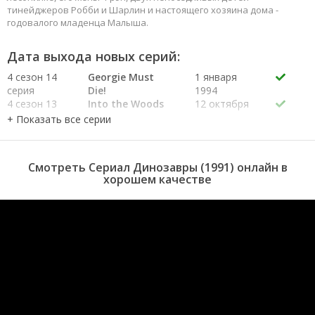
тинейджеров Робби и Шарлин и настоящего хозяина дома -
годовалого младенца Малыша.
Дата выхода новых серий:
4 сезон 14
Georgie Must
1 января
серия
Die!
1994
4 сезон 13
Into the Woods
12 октября
серия
1994
4 сезон 12
Working Girl
5 октября
серия
1994
4 сезон 11
Variations on a
28 сентября
Смотреть Сериал Динозавры (1991) онлайн в
серия
Theme Park
1994
хорошем качестве
4 сезон 10
Life in the Faust
21 сентября
серия
Lane
1994
4 сезон 9
Earl and Pearl
14 сентября
серия
1994
4 сезон 8
Scent of a
7 сентября
серия
Reptile
1994
4 сезон 7
Changing Nature
20 июля
серия
1994
4 сезон 6
The Terrible
13 июля
серия
Twos
1994