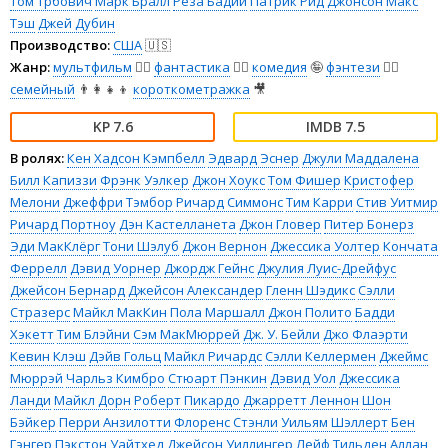
Том Трбович
Марк Бралл
Реза Бадии
Патрик Рид Джонсон
Макс
Тэш
Джей Дубин
Производство:
США
🇺🇸
Жанр:
мультфильм
🧚‍♀️
фантастика
🧙‍♀️
комедия
🤪
фэнтези
🧝‍♂️
семейный
👨‍👩‍👧‍👦
короткометражка
🎥
7.6
7.5
В ролях:
Кен Хадсон Кэмпбелл
Эдвард Эснер
Джули Маддалена
Билл Капиззи
Фрэнк Уэлкер
Джон Хоукс
Том Фишер
Кристофер
Мелони
Джеффри Тэмбор
Ричард Симмонс
Тим Карри
Стив Уитмир
Ричард Портноу
Дэн Кастелланета
Джон Гловер
Питер Бонерз
Эди МакКлёрг
Тони Шэлуб
Джон Вернон
Джессика Уолтер
Кончата
Феррелл
Дэвид Уорнер
Джордж Гейнс
Джулия Луис-Дрейфус
Джейсон Бернард
Джейсон Александер
Гленн Шэдикс
Сэлли
Стразерс
Майкл МакКин
Пола Маршалл
Джон Полито
Бадди
Хэкетт
Тим Блэйни
Сэм МакМюррей
Дж. У. Бейли
Джо Флаэрти
Кевин Клэш
Дэйв Гольц
Майкл Ричардс
Сэлли Келлермен
Джеймс
Мюррэй
Чарльз Кимбро
Стюарт Пэнкин
Дэвид Уол
Джессика
Ланди
Майкл Дорн
Роберт Пикардо
Джарретт Леннон
Шон
Бэйкер
Перри Анзилотти
Флоренс Стэнли
Уильям Шэллерт
Бен
Гэнгер
Пэкстон Уайтхед
Джейсон Уиллингер
Лейф Тильден
Аллан