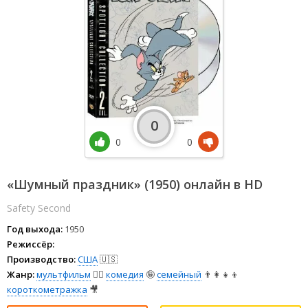
0
0
0
«Шумный праздник» (1950) онлайн в HD
Safety Second
Год выхода:
1950
Режиссёр:
Производство:
США
🇺🇸
Жанр:
мультфильм
🧚‍♀️
комедия
🤪
семейный
👨‍👩‍👧‍👦
короткометражка
🎥