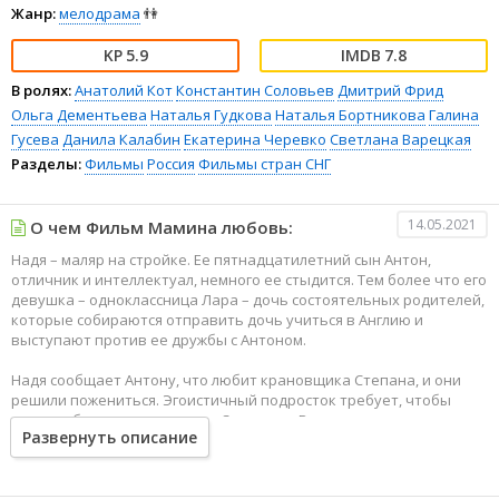
Жанр:
мелодрама
👫
5.9
7.8
В ролях:
Анатолий Кот
Константин Соловьев
Дмитрий Фрид
Ольга Дементьева
Наталья Гудкова
Наталья Бортникова
Галина
Гусева
Данила Калабин
Екатерина Черевко
Светлана Варецкая
Разделы:
Фильмы
Россия
Фильмы стран СНГ
14.05.2021
О чем Фильм Мамина любовь:
Надя – маляр на стройке. Ее пятнадцатилетний сын Антон,
отличник и интеллектуал, немного ее стыдится. Тем более что его
девушка – одноклассница Лара – дочь состоятельных родителей,
которые собираются отправить дочь учиться в Англию и
выступают против ее дружбы с Антоном.
Надя сообщает Антону, что любит крановщика Степана, и они
решили пожениться. Эгоистичный подросток требует, чтобы
мама выбирала между ним и Степаном. В противном случае он
Развернуть описание
бросит школу и уйдет из дома. Надя вынуждена принять условия
сына и расстается со Степаном. Родители Лары ставят ей
подобный же ультиматум, но девочка честно говорит, что