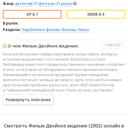
Жанр:
детектив
🕵️‍♂️
фэнтези
🧝‍♂️
ужасы
😱
6.1
6.4
В ролях:
Разделы:
Зарубежные фильмы
Фильмы
Ужасы
14.05.2021
О чем Фильм Двойное видение:
Богатый бизнесмен найден мертвым в своем офисе, эксперты
в полном недоумении: этот человек безусловно утонул.
Любовница известного правительственного чиновника погибает
в огне, хотя рядом не обнаружено никаких признаков пожара.
Занимавшийся незаконной продажей оружия священник
внезапно истекает кровью до смерти. Цепь этих необъяснимых
преступлений призваны распутать агент ФБР Кевин Рихтер
и тайваньский полицейский Хуан. Поиск истины заставляет
напарников заглянуть в самые тайные уголки криминального
Развернуть описание
мира и однажды наводит на след древнего культа.
Смотреть Фильм Двойное видение (2002) онлайн в