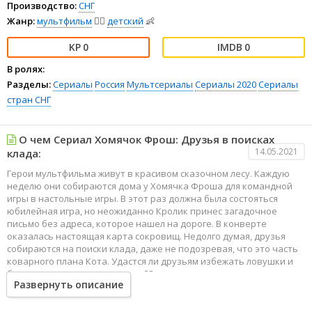
Производство:
СНГ
Жанр:
мультфильм
🧚‍♀️
детский
👶
0
0
В ролях:
Разделы:
Сериалы
Россия
Мультсериалы
Сериалы 2020
Сериалы
стран СНГ
О чем Сериал Хомячок Фрош: Друзья в поисках
14.05.2021
клада:
Герои мультфильма живут в красивом сказочном лесу. Каждую
неделю они собираются дома у Хомячка Фроша для командной
игры в настольные игры. В этот раз должна была состояться
юбилейная игра, но неожиданно Кролик принес загадочное
письмо без адреса, которое нашел на дороге. В конверте
оказалась настоящая карта сокровищ. Недолго думая, друзья
собираются на поиски клада, даже не подозревая, что это часть
коварного плана Кота. Удастся ли друзьям избежать ловушки и
благополучно вернуться домой?
Развернуть описание