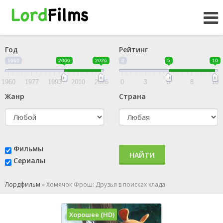
Год
Рейтинг
1960
2000
2026
0
5
10
1960
1977
1993
2010
2026
0
3
5
8
10
Жанр
Страна
Фильмы
НАЙТИ
Сериалы
Лордфильм
»
Хомячок Фрош: Друзья в поисках клада
Хорошее (HD)