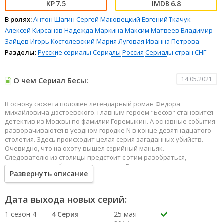
7.5
6.8
В ролях:
Антон Шагин
Сергей Маковецкий
Евгений Ткачук
Алексей Кирсанов
Надежда Маркина
Максим Матвеев
Владимир
Зайцев
Игорь Костолевский
Мария Луговая
Иванна Петрова
Разделы:
Русские сериалы
Сериалы
Россия
Сериалы стран СНГ
14.05.2021
О чем Сериал Бесы:
В основу сюжета положен легендарный роман Федора
Михайловича Достоевского. Главным героем "Бесов" становится
детектив из Москвы по фамилии Горемыкин. А основные события
разворачиваются в уездном городке N в конце девятнадцатого
столетия. Здесь происходит целая серия загаданных убийств.
Очевидно, что на охоту вышел серийный маньяк.
Следователю из столицы предстоит с этим разобраться,
желательно чем быстрее, тем лучше. В ходе расследования он
Развернуть описание
выясняет, что Петр Верховенский стоит у руля революционного
кружка. Он хочет привлечь к нему еще одного почтенного
человека по имени Николай Ставрогин. Лидер кружка очень
Дата выхода новых серий:
ревностно относится к ее идеологии и не потерпит того, кто
хочет изменить делу революции.
1 сезон 4
4 Серия
25 мая