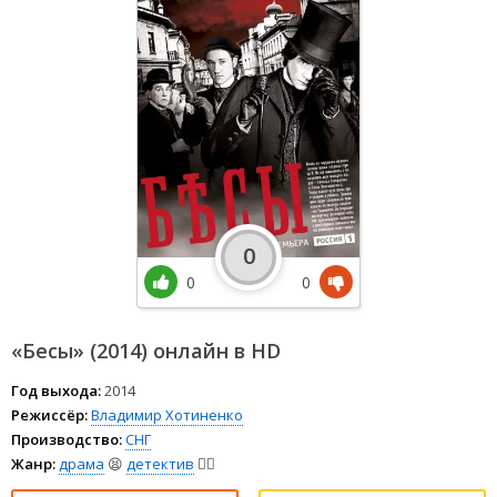
0
0
0
«Бесы» (2014) онлайн в HD
Год выхода:
2014
Режиссёр:
Владимир Хотиненко
Производство:
СНГ
Жанр:
драма
😫
детектив
🕵️‍♂️