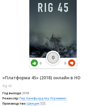
0
0
0
«Платформа 45» (2018) онлайн в HD
Rig 45
Год выхода:
2018
Режиссёр:
Пер Ханефьорд
Аку Лоухимиес
Производство:
Швеция
🇸🇪