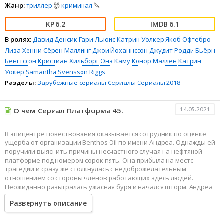
Жанр:
триллер
🤯
криминал
🔪
6.2
6.1
В ролях:
Давид Денсик
Гари Льюис
Катрин Уолкер
Якоб Офтебро
Лиза Хенни
Сёрен Маллинг
Джои Йоханнссон
Джудит Родди
Бьёрн
Бенгтссон
Кристиан Хильборг
Она Каму
Конор Маллен
Катрин
Уокер
Samantha Svensson Riggs
Разделы:
Зарубежные сериалы
Сериалы
Сериалы 2018
14.05.2021
О чем Сериал Платформа 45:
В эпицентре повествования оказывается сотрудник по оценке
ущерба от организации Benthos Oil по имени Андреа. Однажды ей
поручили выяснить причины несчастного случая на нефтяной
платформе под номером сорок пять. Она прибыла на место
трагедии и сразу же столкнулась с недоброжелательным
отношением со стороны членов работающих здесь людей.
Неожиданно разыгралась ужасная буря и начался шторм. Андреа
выяснила в ходе не хитрого частного расследования, что это
Развернуть описание
вовсе не несчастный случай, а самое настоящее убийство. И
самое страшное заключается в том, что заезжего киллера не