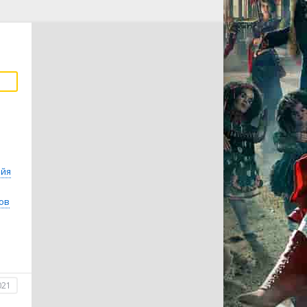
йя
ов
021