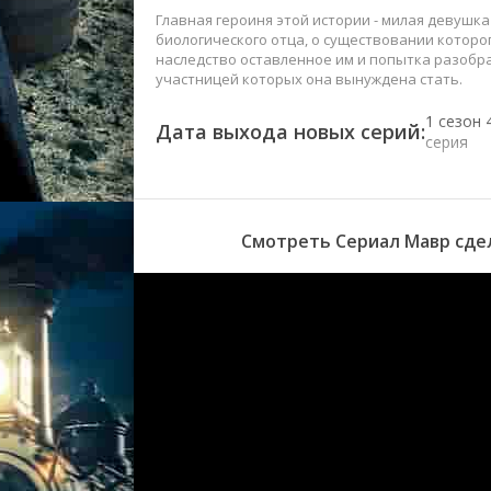
Главная героиня этой истории - милая девушк
биологического отца, о существовании которог
наследство оставленное им и попытка разобра
участницей которых она вынуждена стать.
1 сезон 
Дата выхода новых серий:
серия
1 сезон 
серия
Смотреть Сериал Мавр сдел
1 сезон 
серия
1 сезон 
серия