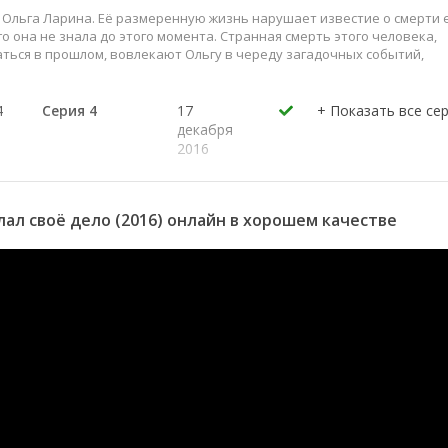
а Ольга Ларина. Её размеренную жизнь нарушает известие о смерти 
о она не знала до этого момента. Странная смерть этого человека,
ться в прошлом, вовлекают Ольгу в череду загадочных событий,
4
Серия 4
17
декабря
2016
3
Серия 3
17
декабря
2016
ал своё дело (2016) онлайн в хорошем качестве
2
Серия 2
17
декабря
2016
1
Серия 1
17
декабря
2016