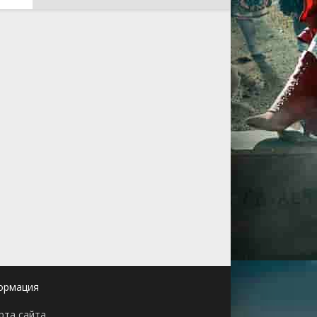
ормация
рта сайта