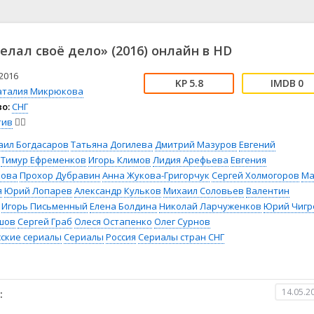
📖 История
🤪 Комедия
🎥 Короткометражка
🔪 Криминал
рама
🎼 Музыка
🧚‍♀️ Мультфильм
елал своё дело» (2016) онлайн в HD
л
👨‍💼 Новости
🎒 Приключения
ьное тв
👨‍👩‍👧‍👦 Семейный
⚽ Спорт
2016
5.8
0
аталия Микрюкова
у
🤯 Триллер
😱 Ужасы
о:
СНГ
астика
🤠 Фильм-нуар
🧝‍♂️ Фэнтези
тив
🕵️‍♂️
ония
аил Богдасаров
Татьяна Догилева
Дмитрий Мазуров
Евгений
Тимур Ефременков
Игорь Климов
Лидия Арефьева
Евгения
кова
Прохор Дубравин
Анна Жукова-Григорчук
Сергей Холмогоров
Ма
я
Юрий Лопарев
Александр Кульков
Михаил Соловьев
Валентин
Игорь Письменный
Елена Болдина
Николай Ларчуженков
Юрий Чигр
шов
Сергей Граб
Олеся Остапенко
Олег Сурнов
сские сериалы
Сериалы
Россия
Сериалы стран СНГ
14.05.2
: