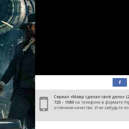
Сериал «Мавр сделал своё дело» (
720 - 1080
на телефоне в формате mp4
отличном качестве. И не забудьте по