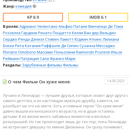
Жанр:
комедия
🤪
6.9
6.1
В ролях:
Адриано Челентано
Альфио Патане
Винченцо Де Тома
Роззелла Гардини
Ренато Поццетто
Келли Ван дер Вельден
Серджо Ренда
Дэниэл Стивен
Ламотт Юджин Аткинс
Лилиана
Бокки
Рита Катания
Раффаэле Ди Сипио
Сузанна Мессаджо
Floriano Omobono
Массимо Поньолини
Raimondo Prunesti
Ильзе
Рейманн
Патриция Сала
Франко Мари
Разделы:
Зарубежные фильмы
Фильмы
14.05.2021
О чем Фильм Он хуже меня:
Лучано и Леонардо — лучшие друзья, которые знают друг друга с
самого детства, и их настоящую мужскую дружбу, кажется, не
разобьет ни что на свете. Хоть и главные герои "Он хуже меня"
давно вышли из юношеского возраста, но в душе остались
детьми. В их жизни много забавных моментов и весёлых
розыгрышей. Но так происходит лишь до тех пор, пока Леонардо
не встречает девушку по имени Джованна. Он сразу понимает,