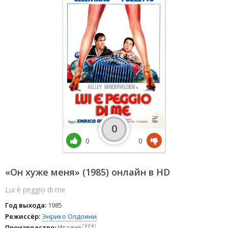
0
0
0
«Он хуже меня» (1985) онлайн в HD
Lui è peggio di me
Год выхода:
1985
Режиссёр:
Энрико Олдоини
Производство:
Италия
🇮🇹